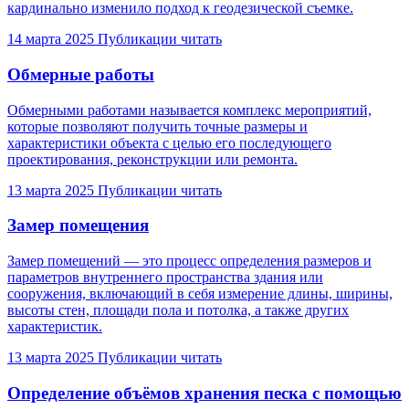
кардинально изменило подход к геодезической съемке.
14 марта 2025
Публикации
читать
Обмерные работы
Обмерными работами называется комплекс мероприятий,
которые позволяют получить точные размеры и
характеристики объекта с целью его последующего
проектирования, реконструкции или ремонта.
13 марта 2025
Публикации
читать
Замер помещения
Замер помещений — это процесс определения размеров и
параметров внутреннего пространства здания или
сооружения, включающий в себя измерение длины, ширины,
высоты стен, площади пола и потолка, а также других
характеристик.
13 марта 2025
Публикации
читать
Определение объёмов хранения песка с помощью